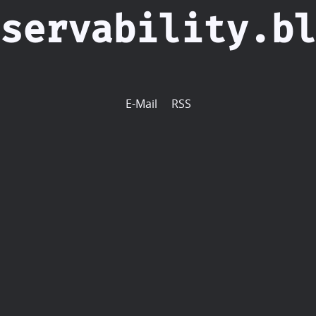
servability.bl
E-Mail
RSS