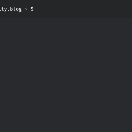
ity.blog
~ $